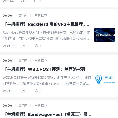
1847
0
0
https://bwh88.net/the-plan-v2其他在售套餐监控优惠
码: BWH3HYATVBJW可切换：美西 CN2-GIA / 日本软银
Do Do
3年前
主机推荐
/ 荷兰9929 / 香港CMI 等大多数17个瓦工机房建议选：
DC6\DC9 (CN2-GIA) 或者 软银注意不要被误导，香港是
【主机推荐】RackNerd 廉价VPS主机推荐，全球10机房
CMI，日本是软银， 不是香港CN2和日本CN2推荐指数：
RackNerd是海外华人创立的VPS服务器商，已经稳定运作
10/1017个数据中心澳大利亚悉尼：2.5Gbps美国新泽西：
4年时间，国外VPS平台2021年度用户投票的TOP3商家。
1 Gbps美国纽约：2...
该商家主要特色：走便宜VPS路线、性价比高、售后响应
8035
0
7
速度迅速、机器线路对中国大陆有特别优化。 因为这几个
显著特点，所以也迅速占领了大陆市场，在中国用户群体
Do Do
3年前
主机推荐
中热度都比较高。VPS内存CPUSSD流量价格购买768M1
核10G1T/月$10.28/年链接768M1核10G2T/月$11.88/年链
【主机推荐】W3D.HOST评测：美西洛杉矶VPS三网联通精品网AS9929优化线路
接1G1核25G4T/月$12.98/年链接1.5G1核30G3T/月
W3D.HOST是一家新开的IDC商家，由在美华人运营，拥有
$16.88/年链接2G2核25G4T/月$20.98/年链接2.5G2核
自营机房，老板主业是Digitalsystem。当前主要业务是
45G6T/月$24.88/年链...
VPS、独立服务器以及托管等业务，主打节点是洛杉矶
3025
0
2
CU9929，面向中国大陆优化的AS9929三网线路，到国内
速度还是相当不错的，价格还可以，大家可以入手试试。
Do Do
3年前
主机推荐
官网链接：https://www.w3d.host/本站专属七四折优惠
码：ZMYOS适用官网所有VPS类产品新购，比官方折扣更
【主机推荐】BandwagonHost（搬瓦工）最近推出CN2-GIA、软银、9929等17机房可用限量版神机