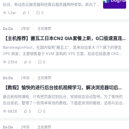
后台，有动态云服务器和经典云服务器两种类型。新出了
的香港HK.MG机房vps，ipv4+ipv6，国际线路，非直连。
1.2w
1
3
但是老板说后期会加入CMI（不保证）。拥有丰富的国际带
宽，联通移动含部分优化。新数据中心可以使用折扣码
Do Do
2年前
主机推荐
“HK.MG”。目前已经接入NTT，移动能够直连，效果不
错，便宜的移动快乐机。配置及价格1C1G20G、
【主机推荐】搬瓦工日本CN2 GIA套餐上新，G口极速直连！
1TB@500Mbps、优惠后年付￥70优惠码：HK.MG购买链
BandwagonHost，在国内俗称“搬瓦工”，是来自加拿大 IT7 旗下的便宜
接：直达链接测试IP206.237.0.*流媒体检测IPV4解锁
VPS 商家，主要销售基于 KVM 架构的 VPS 方案，机房包括香港 CN2
D+和ChatGPT，IPV6解锁香港奈菲和D+，流媒体解锁中
GIA、洛杉矶 DC6 CN2 GIA-E、洛杉矶 DC9 CN2 GIA、日本软银
规中矩。 ** 测试时间:...
2354
0
0
JPOS_1、荷兰联通 EUNL_9、洛杉矶 CN2、洛杉矶 MCOM、洛杉矶
Fremont 等十几个机房，其中洛杉矶数据中心的VPS有亚洲优化、CN2
Do Do
2年前
主机推荐
GT、CN2 GIA等中国特别优化线路，日本有软银线路。
BandwagonHost（“搬瓦工”）的一些特色：支持快照（Snapshot，一键
【教程】愉快的进行后台挂机视频学习，解决浏览器切后台后视频自动暂停的问题！
备份整个VPS）、一键迁移机房（VPS在不同机房...
最近刷视频课程，只有把页面切到后台，视频就会自动暂停。为了愉快的
后台挂机，整理了一些简单有效的教程。下面是亲测的教程，适用与后台
视频挂机学习（中途不需要答题或者点击验证码的视频）。H5如果视频是
6828
5
0
video元素，可以写个定时器，每秒钟设置一下播放状态F12打开开发者工
具，切换到console面板，输入下面代码并回车setInterval(function () {
Do Do
2年前
主机推荐
var current_video = document.getElementsByTagName('video')[0]