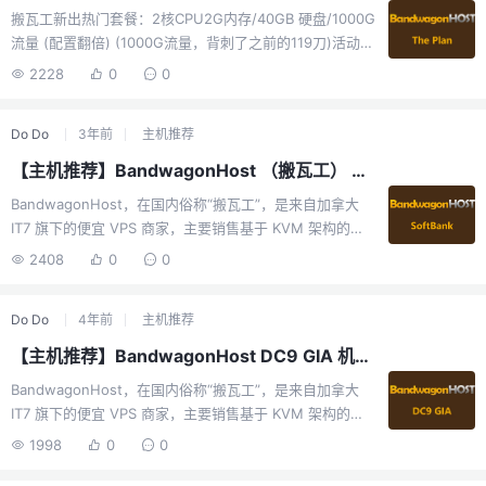
低（优惠码是循环的, 且永久有效，但不可用于已经使用过
搬瓦工新出热门套餐：2核CPU2G内存/40GB 硬盘/1000G
各种优惠码或者活动价的订单）有需求的朋友可以关注
流量 (配置翻倍) (1000G流量，背刺了之前的119刀)活动地
下：Telegram群组：https://t.me/w3dhostcsTelegra...
址：https://bwh88.net/the-plan其他在售套餐监控监控
2228
0
0
地址：https://bwg.zmyos.com/官方明确说明最接近的机
型正价为$299目前标价：$99 使用优惠码后价格 $92.49
Do Do
3年前
主机推荐
优惠码: BWH3HYATVBJW可切换：美西 CN2-GIA / 日本
软银 / 荷兰9929 / 香港CMI 等大多数17个瓦工机房建议
【主机推荐】BandwagonHost （搬瓦工） SoftBank 机房测试报告
选：DC6\DC9 (CN2-GIA) 或者 软银注意不要被误导，香
BandwagonHost，在国内俗称“搬瓦工”，是来自加拿大
港是CMI，日本是软银， 不是香港CN2和...
IT7 旗下的便宜 VPS 商家，主要销售基于 KVM 架构的
VPS 方案，机房包括香港 CN2 GIA、洛杉矶 DC6 CN2
2408
0
0
GIA-E、洛杉矶 DC9 CN2 GIA、日本软银 JPOS_1、荷兰
联通 EUNL_9、洛杉矶 CN2、洛杉矶 MCOM、洛杉矶
Do Do
4年前
主机推荐
Fremont 等十几个机房，其中洛杉矶数据中心的VPS有亚
洲优化、CN2 GT、CN2 GIA等中国特别优化线路，日本有
【主机推荐】BandwagonHost DC9 GIA 机房测试报告
软银线路。BandwagonHost（“搬瓦工”）的一些特色：支
BandwagonHost，在国内俗称“搬瓦工”，是来自加拿大
持快照（Snapshot，一键备份整个VPS）、一键迁移机房
IT7 旗下的便宜 VPS 商家，主要销售基于 KVM 架构的
（VPS在不同机房...
VPS 方案，机房包括香港 CN2 GIA、洛杉矶 DC6 CN2
1998
0
0
GIA-E、洛杉矶 DC9 CN2 GIA、日本软银 JPOS_1、荷兰
联通 EUNL_9、洛杉矶 CN2、洛杉矶 MCOM、洛杉矶