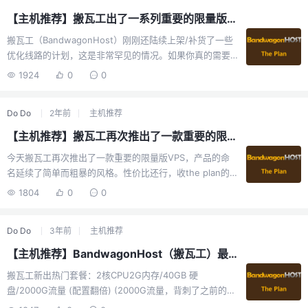
current_video.play() }, 1000)Flash...
【主机推荐】搬瓦工出了一系列重要的限量版VPS，包含曾经的绝版传家宝套餐，强烈推荐！
搬瓦工（BandwagonHost）刚刚还陆续上架/补货了一些
优化线路的计划，这是非常罕见的情况。如果你真的需要
一个优化线路的机器，那么今天有一些非常便宜的机型可
1924
0
0
以选择。曾经溢价1000+的传家宝。DC6 GIA 及日本软银
线路限量版（512内存,10 GB SSD,500GB月流量），
Do Do
2年前
主机推荐
$49.99/年（推荐）⭐⭐⭐曾经溢价1000+的46刀传家宝 ☞
直达链接DC9 CN2 GIA限量版（1GB内存,20 GB
【主机推荐】搬瓦工再次推出了一款重要的限量版VPS，强烈推荐
SSD,500GB月流量），$79.99/年⭐⭐性价比一般，内存大
今天搬瓦工再次推出了一款重要的限量版VPS，产品的命
点 ☞ 直达链接DC6 GIA 及日本软银线路限量版（1GB内
名延续了简单而粗暴的风格。性价比还行，收the plan的
存,20 GB SSD,5...
可以直接冲了！还不用溢价！能切软银和DC06 CN2GIA机
1804
0
0
房配置为：2核 CPU，2GB 内存，40GB SSD 硬盘，
1000GB 流量（流量相比 THE PLAN 相同），包括CN2
Do Do
3年前
主机推荐
GIA、日本软银等机房。价格为：￥99美元/年查看该计
划： 购买链接 循环优惠码: BWHNCXNVXV（6.56%）
【主机推荐】BandwagonHost（搬瓦工）最近推出CN2-GIA、软银、9929等17机房可用限量版神机
搬瓦工新出热门套餐：2核CPU2G内存/40GB 硬
盘/2000G流量 (配置翻倍) (2000G流量，背刺了之前的
119刀以及The Plan V1)活动地址：