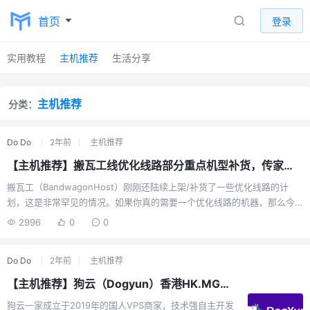
首页
登录
实用教程
主机推荐
生活分享
主机推荐
分类：
Do Do
2年前
主机推荐
【主机推荐】搬瓦工线优化线路部分重点机型补货，传家宝补货！
搬瓦工（BandwagonHost）刚刚还陆续上架/补货了一些优化线路的计
划，这是非常罕见的情况。如果你真的需要一个优化线路的机器，那么今
天有一些非常便宜的机型可以选择。曾经溢价1000+的传家宝。DC6 GIA
2996
0
0
及日本软银线路限量版（512内存,10 GB SSD,500GB月流量），$49.99/
年（推荐）⭐⭐⭐⭐⭐曾经溢价1000+的46刀传家宝 ☞ 直达链接The
Do Do
2年前
主机推荐
Plan（低配） 限量版(无HK CMI)（2C 2GB内存,40 GB SSD,500GB月流
量），$99.99/年⭐⭐⭐⭐⭐性价比爆炸，内存大点 ☞ 直达链接以上均可使用
【主机推荐】狗云（Dogyun）香港HK.MG测评解锁奈飞
循环优惠码：BWHNC...
狗云一家成立于2019年的国人VPS商家，技术强自主开发