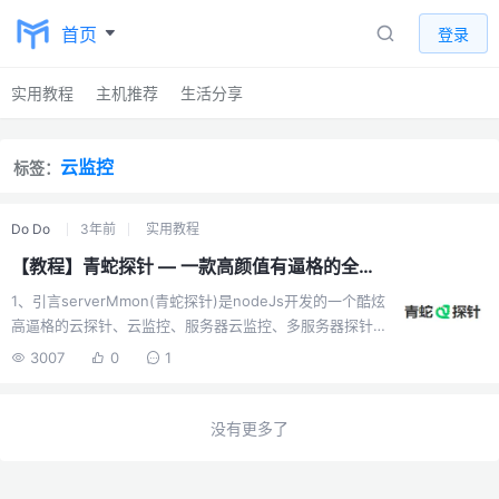
首页
登录
实用教程
主机推荐
生活分享
云监控
标签：
Do Do
3年前
实用教程
【教程】青蛇探针 — 一款高颜值有逼格的全能探针安装教程
1、引言serverMmon(青蛇探针)是nodeJs开发的一个酷炫
高逼格的云探针、云监控、服务器云监控、多服务器探针
~。项目地址：
3007
0
1
https://github.com/souying/serverMmon前台在线演
示：http://106.126.11.114:5999/后台在线演示：
http://106.126.11.114:5999/admin在线SSH演示：
没有更多了
http://106.126.11.114:5999/ssh在线sftp编辑器：
http://106.126.11.114:5999/sftp流量统计演示：
http://106.126.11.114:5999/flow/?id...