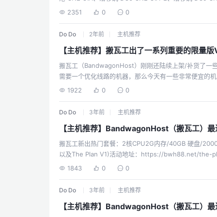
MCOM、洛杉矶 Fremont 等十几个机房，其中洛杉矶
2351
0
0
银线路。BandwagonHost（“搬瓦工”）的一些特色：支
Do Do
2年前
主机推荐
搬瓦工（BandwagonHost）刚刚还陆续上架/补货
需要一个优化线路的机器，那么今天有一些非常便宜的机型可以
日本软银线路限量版（512内存,10 GB SSD,500GB月流
1922
0
0
传家宝 ☞ 直达链接DC9 CN2 GIA限量版（1GB内存,20 GB SSD,500GB月流量），$79.99/年⭐⭐性价比一般，
内存大点 ☞ 直达链接DC6 GIA 及日本软银线路限量版（1G
Do Do
3年前
主机推荐
搬瓦工新出热门套餐：2核CPU2G内存/40GB 硬盘/2000G流量 (配置翻倍) (20
以及The Plan V1)活动地址：https://bwh88.net/
切换：美西 CN2-GIA / 日本软银 / 荷兰9929 / 香港C
1843
0
0
或者 软银注意不要被误导，香港是CMI，日本是软银， 不是
心澳大利亚悉尼：2.5Gbps美国新泽西：1 Gbps美国纽约：
Do Do
3年前
主机推荐