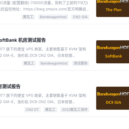
0G流量，背刺了之前的119刀)
监控监控地址：https://bwg.zmyos.com/官方明确说
 $92.49优惠码: BWH3HYATVBJW可切换：美
搬瓦工
BandwagonHost
CN2-GIA
多数17个瓦工机房建议选：DC6\DC9 (CN2-GIA) 或者 软
2和...
oftBank 机房测试报告
IT7 旗下的便宜 VPS 商家，主要销售基于 KVM 架构
 GIA-E、洛杉矶 DC9 CN2 GIA、日本软银
MCOM、洛杉矶 Fremont 等十几个机房，其中洛杉矶数
搬瓦工
BandwagonHost
测试报告
国特别优化线路，日本有软银线路。
（Snapshot，一键备份整个VPS）、一键迁移机房
 机房测试报告
IT7 旗下的便宜 VPS 商家，主要销售基于 KVM 架构
 GIA-E、洛杉矶 DC9 CN2 GIA、日本软银
MCOM、洛杉矶 Fremont 等十几个机房，其中洛杉矶数
CN2 GT
搬瓦工
2022搬瓦工测评
国特别优化线路，日本有软银线路。
（Snapshot，一键备份整个VPS）、一键迁移机房