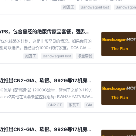
数据中心的VPS有亚洲优化、CN2 GT、CN2 GIA等中国特别优化线路，日本有
搬瓦工
BandwagonHost
Bandwagon
持快照（Snapshot，一键备份整个VPS）、一键迁移机房（VPS在不同机房...
【主机推荐】搬瓦工出了一系列重要的限量版VPS，包含曾经的绝版传家宝套餐，强烈推荐！
了一些优化线路的计划，这是非常罕见的情况。如果你真的
选择。曾经溢价1000+的传家宝。DC6 GIA 及
量），$49.99/年（推荐）⭐⭐⭐曾经溢价1000+的46刀
搬瓦工
BandwagonHost
限量套餐
B内存,20 GB SSD,5...
【主机推荐】BandwagonHost（搬瓦工）最近推出CN2-GIA、软银、9929等17机房可用限量版神机
00G流量，背刺了之前的119刀
the-plan-v2其他在售套餐监控优惠码: BWH3HYATVBJW可
MI 等大多数17个瓦工机房建议选：DC6\DC9 (CN2-GIA)
CN2 GT
搬瓦工
GIA
香港CN2和日本CN2推荐指数：10/1017个数据中
2...
【主机推荐】BandwagonHost（搬瓦工）最近推出CN2-GIA、软银、9929等17机房可用限量版神机