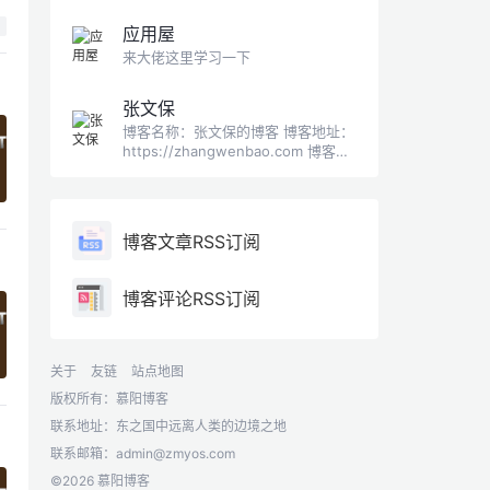
软
应用屋
来大佬这里学习一下
张文保
博客名称：张文保的博客 博客地址：
https://zhangwenbao.com 博客
Logo：
https://zhangwenbao.com/img/pa
ul.jpg 博客简介：SEO顾问、高级
SEO工程师
博客文章RSS订阅
博客评论RSS订阅
关于
友链
站点地图
版权所有：慕阳博客
联系地址：东之国中远离人类的边境之地
联系邮箱：
admin@zmyos.com
©2026 慕阳博客