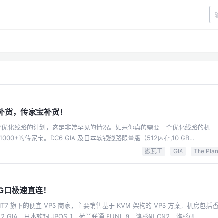
补货，传家宝补货！
货了一些优化线路的计划，这是非常罕见的情况。如果你真的需要一个优化线路的机
+的传家宝。DC6 GIA 及日本软银线路限量版（512内存,10 GB
The Plan（低配） 限量版(无HK CMI)
搬瓦工
GIA
The Plan
爆炸，内存大点 ☞ 直达链接以上均可使用循环优惠码：
，G口极速直连！
 IT7 旗下的便宜 VPS 商家，主要销售基于 KVM 架构的 VPS 方案，机房包括
 CN2 GIA、日本软银 JPOS_1、荷兰联通 EUNL_9、洛杉矶 CN2、洛杉矶