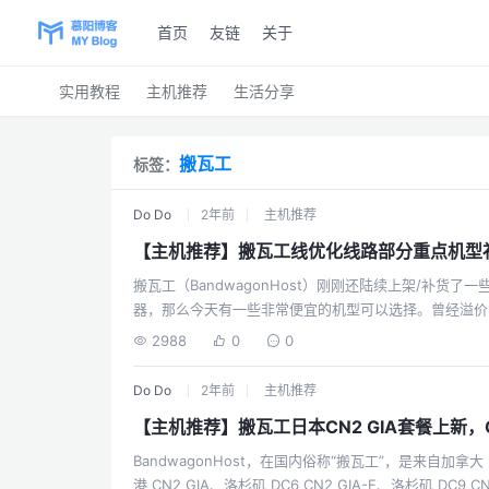
首页
友链
关于
实用教程
主机推荐
生活分享
搬瓦工
标签：
Do Do
2年前
主机推荐
【主机推荐】搬瓦工线优化线路部分重点机型
搬瓦工（BandwagonHost）刚刚还陆续上架/补
器，那么今天有一些非常便宜的机型可以选择。曾经溢价1000
SSD,500GB月流量），$49.99/年（推荐）⭐⭐⭐⭐⭐曾经溢价1000+的46刀传家宝 ☞ 直达链接
2988
0
0
（2C 2GB内存,40 GB SSD,500GB月流量），$99.99/年⭐⭐⭐⭐⭐性价比
BWHNC...
Do Do
2年前
主机推荐
【主机推荐】搬瓦工日本CN2 GIA套餐上新
BandwagonHost，在国内俗称“搬瓦工”，是来自加拿大
港 CN2 GIA、洛杉矶 DC6 CN2 GIA-E、洛杉矶 DC9