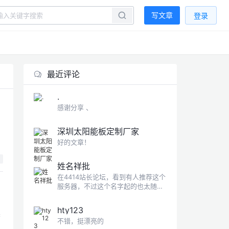
写文章
登录
最近评论
.
感谢分享 、
深圳太阳能板定制厂家
好的文章！
姓名祥批
在4414站长论坛，看到有人推荐这个
服务器，不过这个名字起的也太随意
了
hty123
香
不错，挺漂亮的