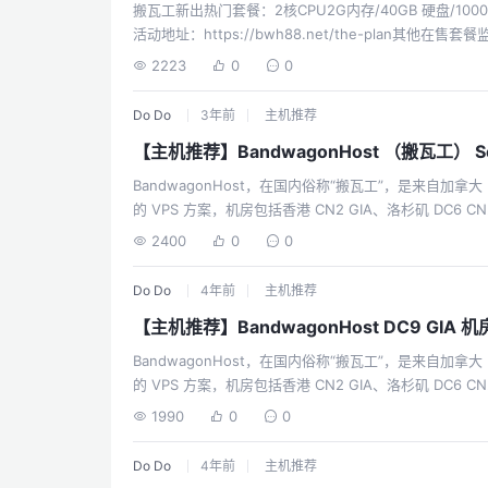
搬瓦工新出热门套餐：2核CPU2G内存/40GB 硬盘/1000G流量 (配置翻倍) (100
活动地址：https://bwh88.net/the-plan其他在售套餐
明最接近的机型正价为$299目前标价：$99 使用优惠码后价格
2223
0
0
西 CN2-GIA / 日本软银 / 荷兰9929 / 香港CMI 等大
银注意不要被误导，香港是CMI，日本是软银， 不是香港CN
Do Do
3年前
主机推荐
【主机推荐】BandwagonHost （搬瓦工） S
BandwagonHost，在国内俗称“搬瓦工”，是来自加拿大 
的 VPS 方案，机房包括香港 CN2 GIA、洛杉矶 DC6 CN2
JPOS_1、荷兰联通 EUNL_9、洛杉矶 CN2、洛杉矶 
2400
0
0
据中心的VPS有亚洲优化、CN2 GT、CN2 GIA等中
BandwagonHost（“搬瓦工”）的一些特色：支持快照
Do Do
4年前
主机推荐
（VPS在不同机房...
【主机推荐】BandwagonHost DC9 GIA
BandwagonHost，在国内俗称“搬瓦工”，是来自加拿大 
的 VPS 方案，机房包括香港 CN2 GIA、洛杉矶 DC6 CN2
JPOS_1、荷兰联通 EUNL_9、洛杉矶 CN2、洛杉矶 
1990
0
0
据中心的VPS有亚洲优化、CN2 GT、CN2 GIA等中
BandwagonHost（“搬瓦工”）的一些特色：支持快照
Do Do
4年前
主机推荐
（VPS在不同机房...