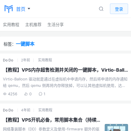
首页
登录
实用教程
主机推荐
生活分享
一键脚本
标签：
Do Do
2年前
实用教程
【教程】VPS内存超售检测并关闭的一键脚本，Virtio-Balloon关闭一键脚本
Virtio-Balloon 驱动就是通过在虚拟机中申请内存，然后将申请的内存通知
给 qemu，然后 qemu 侧再将内存释放掉，可以让其他虚拟机使用，达到
内存复用的能力。要开启这个功能，就是在启动时候需要添加 Virtio-
4256
0
1
Balloon 后端设备，并且要在 Guest 里面安装 Virtio-Balloon 驱动。一句
话描述：内存超售！网上很多方法能够关闭这个Virtio-Balloon模块，但是
Do Do
4年前
实用教程
为了方便使用，本小白用ChatGPT写了一个一键脚本。懒人版一键关闭
Virtio-Balloon模块并禁止Virtio-Balloon模块开机启动curl -sSL
【教程】VPS开机必备，常用脚本集合（持续更新中 ······ ）
https://raw....
网络重装脚本（DD）参数定义及使用-firmware 额外的驱