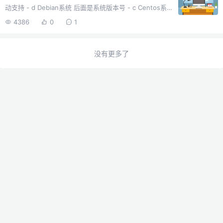
动支持 - d Debian系统 后面是系统版本号 - c Centos系
统 后面是系统版本号 - v 后面写64位 32位 - a 不清楚这
4386
0
1
个干啥的但是每个脚本都带 --mirror 后面是镜像源地址 -
p 后面写自定义密码 –ip-addr ...
没有更多了