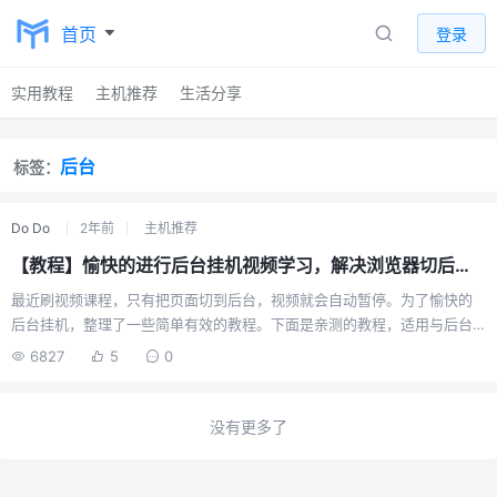
首页
登录
实用教程
主机推荐
生活分享
后台
标签：
Do Do
2年前
主机推荐
【教程】愉快的进行后台挂机视频学习，解决浏览器切后台后视频自动暂停的问题！
最近刷视频课程，只有把页面切到后台，视频就会自动暂停。为了愉快的
后台挂机，整理了一些简单有效的教程。下面是亲测的教程，适用与后台
视频挂机学习（中途不需要答题或者点击验证码的视频）。H5如果视频是
6827
5
0
video元素，可以写个定时器，每秒钟设置一下播放状态F12打开开发者工
具，切换到console面板，输入下面代码并回车setInterval(function () {
var current_video = document.getElementsByTagName('video')[0]
没有更多了
current_video.play() }, 1000)Flash...