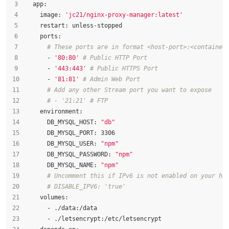
  app:
    image: 
'jc21/nginx-proxy-manager:latest'
    restart: unless-stopped
    ports:
# These ports are in format <host-port>:<container
      - 
'80:80'
# Public HTTP Port
      - 
'443:443'
# Public HTTPS Port
      - 
'81:81'
# Admin Web Port
# Add any other Stream port you want to expose
# - '21:21' # FTP
    environment:
      DB_MYSQL_HOST: 
"db"
      DB_MYSQL_PORT: 3306
      DB_MYSQL_USER: 
"npm"
      DB_MYSQL_PASSWORD: 
"npm"
      DB_MYSQL_NAME: 
"npm"
# Uncomment this if IPv6 is not enabled on your ho
# DISABLE_IPV6: 'true'
    volumes:
      - ./data:/data
      - ./letsencrypt:/etc/letsencrypt