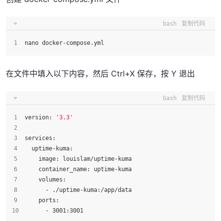
bash
复制代码
nano docker-compose.yml
在文件中填入以下内容，然后 Ctrl+X 保存，按 Y 退出
bash
复制代码
version: 
'3.3'
services:
  uptime-kuma:
    image: louislam/uptime-kuma
    container_name: uptime-kuma
    volumes:
      - ./uptime-kuma:/app/data
    ports:
      - 3001:3001