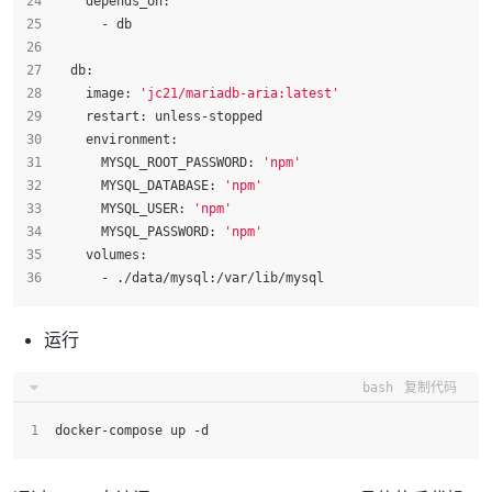
    depends_on:
      - db
  db:
    image: 
'jc21/mariadb-aria:latest'
    restart: unless-stopped
    environment:
      MYSQL_ROOT_PASSWORD: 
'npm'
      MYSQL_DATABASE: 
'npm'
      MYSQL_USER: 
'npm'
      MYSQL_PASSWORD: 
'npm'
    volumes:
      - ./data/mysql:/var/lib/mysql
运行
bash
复制代码
docker-compose up -d