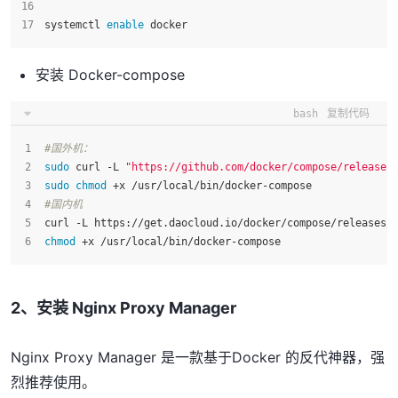
systemctl 
enable
 docker
安装 Docker-compose
bash
复制代码
#国外机：
sudo
 curl -L 
"https://github.com/docker/compose/releases
sudo
chmod
 +x /usr/local/bin/docker-compose
#国内机
curl -L https://get.daocloud.io/docker/compose/releases/
chmod
 +x /usr/local/bin/docker-compose
2、安装 Nginx Proxy Manager
Nginx Proxy Manager 是一款基于Docker 的反代神器，强
烈推荐使用。