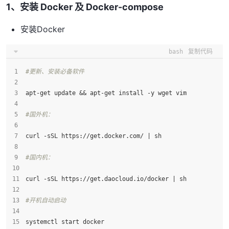
1、安装
Docker 及 Docker-compose
安装Docker
bash
复制代码
#更新、安装必备软件
apt-get update && apt-get install -y wget vim
#国外机：
curl -sSL https://get.docker.com/ | sh
#国内机：
curl -sSL https://get.daocloud.io/docker | sh
#开机自动启动
systemctl start docker