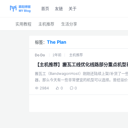
首页
友链
关于
实用教程
主机推荐
生活分享
The Plan
标签：
Do Do
2年前
主机推荐
【主机推荐】搬瓦工线优化线路部分重点机型
搬瓦工（BandwagonHost）刚刚还陆续上架/补
器，那么今天有一些非常便宜的机型可以选择。曾经溢价1000
SSD,500GB月流量），$49.99/年（推荐）⭐⭐⭐⭐⭐曾经溢价1000+的46刀传家宝 ☞ 直达链接
2984
0
0
（2C 2GB内存,40 GB SSD,500GB月流量），$99.99/年⭐⭐⭐⭐⭐性价比
BWHNC...