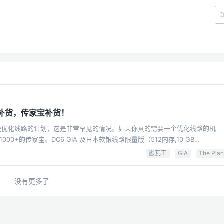
补货，传家宝补货！
货了一些优化线路的计划，这是非常罕见的情况。如果你真的需要一个优化线路的机
+的传家宝。DC6 GIA 及日本软银线路限量版（512内存,10 GB
The Plan（低配） 限量版(无HK CMI)
搬瓦工
GIA
The Plan
爆炸，内存大点 ☞ 直达链接以上均可使用循环优惠码：
没有更多了