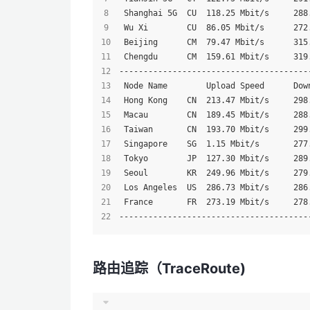
 Shanghai 5G  CU  118.25 Mbit/s     288
 Wu Xi        CU  86.05 Mbit/s      272
 Beijing      CM  79.47 Mbit/s      315
 Chengdu      CM  159.61 Mbit/s     319
---------------------------------------
 Node Name        Upload Speed      Dow
 Hong Kong    CN  213.47 Mbit/s     298
 Macau        CN  189.45 Mbit/s     288
 Taiwan       CN  193.70 Mbit/s     299
 Singapore    SG  1.15 Mbit/s       277
 Tokyo        JP  127.30 Mbit/s     289
 Seoul        KR  249.96 Mbit/s     279
 Los Angeles  US  286.73 Mbit/s     286
 France       FR  273.19 Mbit/s     278
---------------------------------------
路由追踪（TraceRoute)