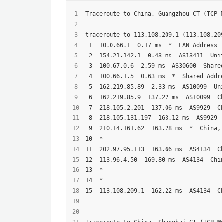
Traceroute to China, Guangzhou CT (TCP 
=======================================
traceroute to 113.108.209.1 (113.108.20
 1  10.0.66.1  0.17 ms  *  LAN Address
 2  154.21.142.1  0.43 ms  AS13411  Uni
 3  100.67.0.6  2.59 ms  AS30600  Share
 4  100.66.1.5  0.63 ms  *  Shared Addr
 5  162.219.85.89  2.33 ms  AS10099  Un
 6  162.219.85.9  137.22 ms  AS10099  C
 7  218.105.2.201  137.06 ms  AS9929  C
 8  218.105.131.197  163.12 ms  AS9929 
 9  210.14.161.62  163.28 ms  *  China,
10  *
11  202.97.95.113  163.66 ms  AS4134  C
12  113.96.4.50  169.80 ms  AS4134  Chi
13  *
14  *
15  113.108.209.1  162.22 ms  AS4134  C