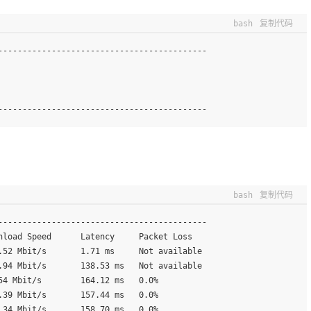
bash
复制代码
-------------------------------------------
-------------------------------------------
bash
复制代码
-------------------------------------------
nload Speed      Latency     Packet Loss         
.52 Mbit/s       1.71 ms     Not available       
.94 Mbit/s       138.53 ms   Not available       
54 Mbit/s        164.12 ms   0.0%                
.39 Mbit/s       157.44 ms   0.0%                
.34 Mbit/s       158.70 ms   0.0%                