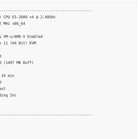
-------------------------------------------
) CPU E5-2680 v4 @ 2.40GHz
2 MHz x86_64
& VM-x/AMD-V Enabled 
x 11 (64 Bit) KVM
B 
B (1497 MB Buff)
 34 min
0
ast
ding Inc
-------------------------------------------