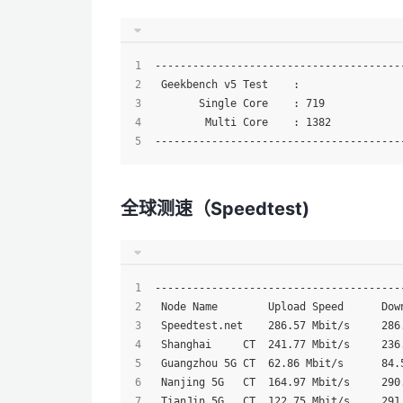
---------------------------------------
 Geekbench v5 Test    :
       Single Core    : 719  
        Multi Core    : 1382
---------------------------------------
全球测速（Speedtest)
---------------------------------------
 Node Name        Upload Speed      Dow
 Speedtest.net    286.57 Mbit/s     286
 Shanghai     CT  241.77 Mbit/s     236
 Guangzhou 5G CT  62.86 Mbit/s      84.
 Nanjing 5G   CT  164.97 Mbit/s     290
 TianJin 5G   CT  122.75 Mbit/s     291