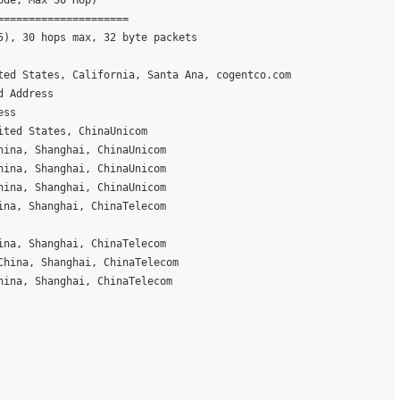
ode, Max 30 Hop)
=====================
5), 30 hops max, 32 byte packets
ted States, California, Santa Ana, cogentco.com
d Address
ess
ited States, ChinaUnicom
hina, Shanghai, ChinaUnicom
hina, Shanghai, ChinaUnicom
hina, Shanghai, ChinaUnicom
ina, Shanghai, ChinaTelecom
ina, Shanghai, ChinaTelecom
China, Shanghai, ChinaTelecom
hina, Shanghai, ChinaTelecom