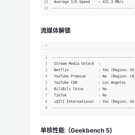
 Average I/O Speed    : 421.3 MB/s
---------------------------------------
流媒体解锁
---------------------------------------
 Stream Media Unlock  :
 Netflix              : Yes (Region: US
 YouTube Premium      : No  (Region: CN
 YouTube CDN          : Los Angeles
 BiliBili China       : No
 TikTok               : No
 iQIYI International  : Yes (Region: US
---------------------------------------
单核性能（Geekbench 5)