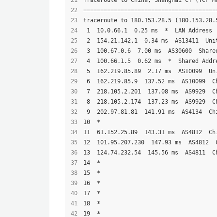
Traceroute to China, Shanghai CT (TCP M
=======================================
traceroute to 180.153.28.5 (180.153.28.
 1  10.0.66.1  0.25 ms  *  LAN Address
 2  154.21.142.1  0.34 ms  AS13411  Uni
 3  100.67.0.6  7.00 ms  AS30600  Share
 4  100.66.1.5  0.62 ms  *  Shared Addr
 5  162.219.85.89  2.17 ms  AS10099  Un
 6  162.219.85.9  137.52 ms  AS10099  C
 7  218.105.2.201  137.08 ms  AS9929  C
 8  218.105.2.174  137.23 ms  AS9929  C
 9  202.97.81.81  141.91 ms  AS4134  Ch
10  *
11  61.152.25.89  143.31 ms  AS4812  Ch
12  101.95.207.230  147.93 ms  AS4812  
13  124.74.232.54  145.56 ms  AS4811  C
14  *
15  *
16  *
17  *
18  *
19  *