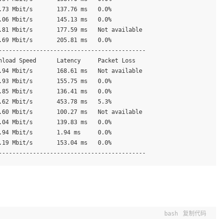
.73 Mbit/s       137.76 ms   0.0%                
.06 Mbit/s       145.13 ms   0.0%                
.81 Mbit/s       177.59 ms   Not available       
.69 Mbit/s       205.81 ms   0.0%                
-------------------------------------------
nload Speed      Latency     Packet Loss         
.94 Mbit/s       168.61 ms   Not available       
.93 Mbit/s       155.75 ms   0.0%                
.85 Mbit/s       136.41 ms   0.0%                
.62 Mbit/s       453.78 ms   5.3%                
.60 Mbit/s       100.27 ms   Not available       
.04 Mbit/s       139.83 ms   0.0%                
.94 Mbit/s       1.94 ms     0.0%                
.19 Mbit/s       153.04 ms   0.0%                
-------------------------------------------
bash
复制代码