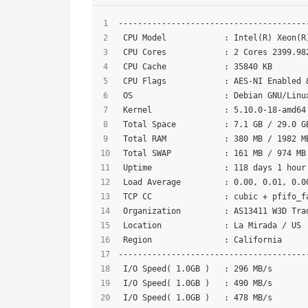
---------------------------------------
 CPU Model            : Intel(R) Xeon(R
 CPU Cores            : 2 Cores 2399.98
 CPU Cache            : 35840 KB 
 CPU Flags            : AES-NI Enabled 
 OS                   : Debian GNU/Linu
 Kernel               : 5.10.0-18-amd64
 Total Space          : 7.1 GB / 29.0 G
 Total RAM            : 380 MB / 1982 M
 Total SWAP           : 161 MB / 974 MB
 Uptime               : 118 days 1 hour
 Load Average         : 0.00, 0.01, 0.0
 TCP CC               : cubic + pfifo_f
 Organization         : AS13411 W3D Tra
 Location             : La Mirada / US
 Region               : California
---------------------------------------
 I/O Speed( 1.0GB )   : 296 MB/s
 I/O Speed( 1.0GB )   : 490 MB/s
 I/O Speed( 1.0GB )   : 478 MB/s